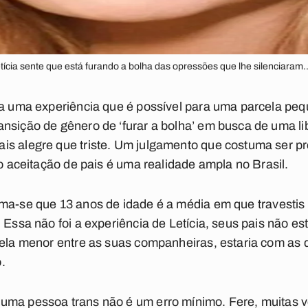
tícia sente que está furando a bolha das opressões que lhe silenciaram.
ia uma experiência que é possível para uma parcela pe
nsição de gênero de ‘furar a bolha’ em busca de uma libe
is alegre que triste. Um julgamento que costuma ser p
ão aceitação de pais é uma realidade ampla no Brasil.
ima-se que 13 anos de idade é a média em que travestis
 Essa não foi a experiência de Letícia, seus pais não es
cela menor entre as suas companheiras, estaria com as q
o.
uma pessoa trans não é um erro mínimo. Fere, muitas 