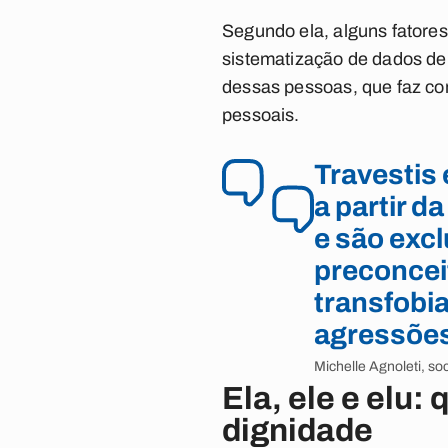
Segundo ela, alguns fatores
sistematização de dados de 
dessas pessoas, que faz c
pessoais.
Travestis 
a partir 
e são exc
preconceit
transfobi
agressões
Michelle Agnoleti, so
Ela, ele e elu
dignidade