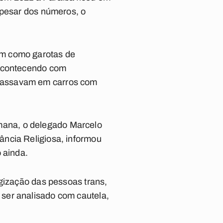
Apesar dos números, o
am como garotas de
 acontecendo com
 passavam em carros com
mana, o delegado Marcelo
rância
Religiosa, informou
o ainda.
ogização das pessoas trans,
ser analisado com cautela,