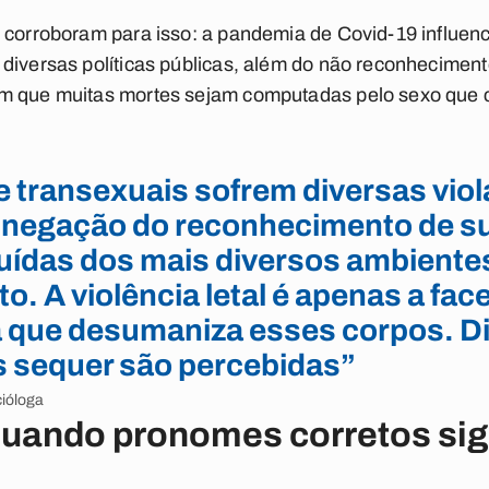
 corroboram para isso: a pandemia de Covid-19 influen
diversas políticas públicas, além do não reconhecimen
om que muitas mortes sejam computadas pelo sexo que
e transexuais sofrem diversas viol
da negação do reconhecimento de s
luídas dos mais diversos ambiente
o. A violência letal é apenas a face
a que desumaniza esses corpos. D
 sequer são percebidas”
cióloga
: quando pronomes corretos si