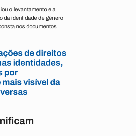
ciou o levantamento e a
to da identidade de gênero
 consta nos documentos
ações de direitos
uas identidades,
s por
 mais visível da
iversas
gnificam