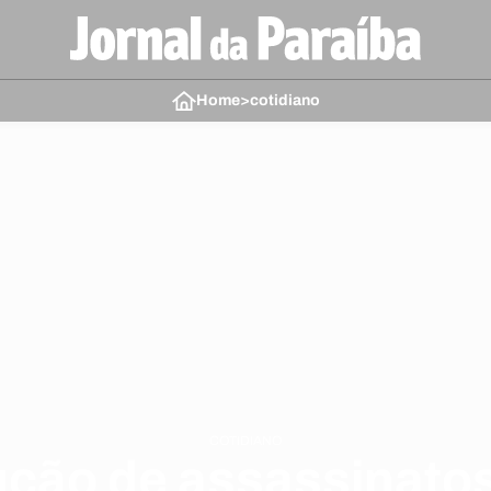
Home
>
cotidiano
COTIDIANO
ção de assassinatos 