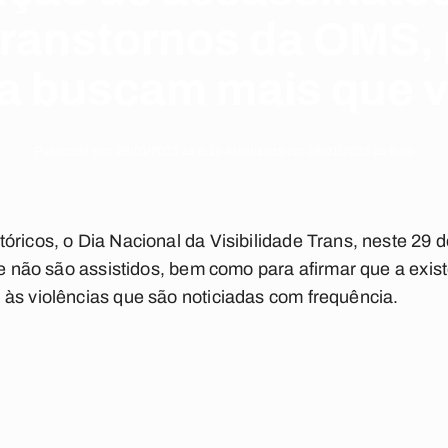
 transtornos da OMS
da buscam mais que vi
Publicado em: 29/01/2022 às 8:19 Atualizada em 29/01/2022 às 9:09
óricos, o Dia Nacional da Visibilidade Trans, neste 29 d
que não são assistidos, bem como para afirmar que a exi
 às violências que são noticiadas com frequência.