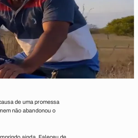
or causa de uma promessa
homem não abandonou o
umprindo ainda. Faleceu de