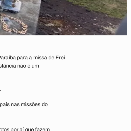
araíba para a missa de Frei
istância não é um
.
pais nas missões do
otos por aí que fazem