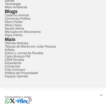
Saúde
Tecnologia
Meio Ambiente
Blogs
Caderno Animal
Conversa Política
Pleno Poder
Sílvio Osias
Saúde Alerta
Mercado em Movimento
Papo Íntimo
Mais
Últimas Notícias
Tábuas de Marés em João Pessoa
Editais
Sobre o Jornal da Paraíba
Cabo Branco FM
CBN Paraíba
Expediente
Comercial
Fale Conosco
Política de Privacidade
Espaço Opinião
© REDE PARAÍBA DE COMUNICAÇÃO
Compartilhe o artigo
Developed by
Designed by