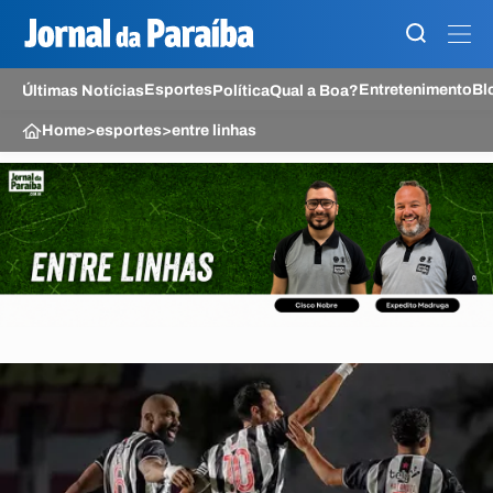
Esportes
Entretenimento
Bl
Últimas Notícias
Política
Qual a Boa?
Home
>
esportes
>
entre linhas