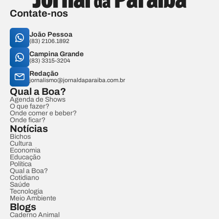
Contate-nos
João Pessoa
(83) 2106.1892
Campina Grande
(83) 3315-3204
Redação
jornalismo@jornaldaparaiba.com.br
Qual a Boa?
Agenda de Shows
O que fazer?
Onde comer e beber?
Onde ficar?
Notícias
Bichos
Cultura
Economia
Educação
Política
Qual a Boa?
Cotidiano
Saúde
Tecnologia
Meio Ambiente
Blogs
Caderno Animal