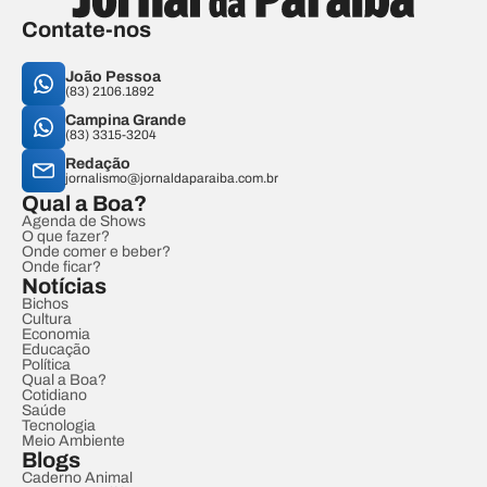
Contate-nos
João Pessoa
(83) 2106.1892
Campina Grande
(83) 3315-3204
Redação
jornalismo@jornaldaparaiba.com.br
Qual a Boa?
Agenda de Shows
O que fazer?
Onde comer e beber?
Onde ficar?
Notícias
Bichos
Cultura
Economia
Educação
Política
Qual a Boa?
Cotidiano
Saúde
Tecnologia
Meio Ambiente
Blogs
Caderno Animal