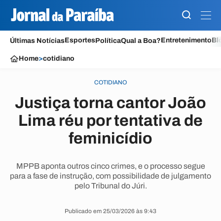
Esportes
Entretenimento
Bl
Últimas Notícias
Política
Qual a Boa?
Home
>
cotidiano
COTIDIANO
Justiça torna cantor João
Lima réu por tentativa de
feminicídio
MPPB aponta outros cinco crimes, e o processo segue
para a fase de instrução, com possibilidade de julgamento
pelo Tribunal do Júri.
Publicado em 25/03/2026 às 9:43