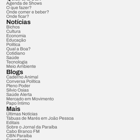
Agenda de Shows
O que fazer?
Onde comer e beber?
Onde ficar?
Notícias
Bichos
Cultura
Economia
Educação
Política
Qual a Boa?
Cotidiano
Saúde
Tecnologia
Meio Ambiente
Blogs
Caderno Animal
Conversa Política
Pleno Poder
Sílvio Osias
Saúde Alerta
Mercado em Movimento
Papo Íntimo
Mais
Últimas Notícias
Tábuas de Marés em João Pessoa
Editais
Sobre o Jornal da Paraíba
Cabo Branco FM
CBN Paraíba