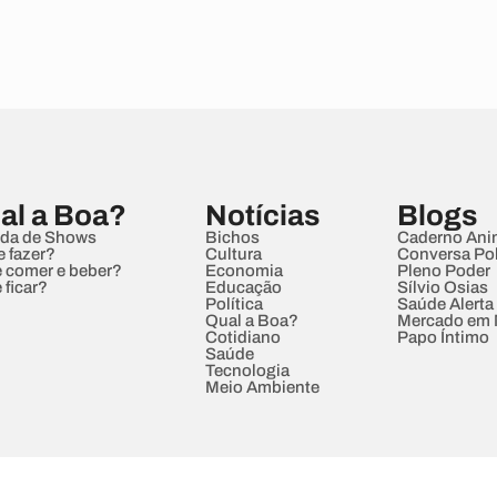
al a Boa?
Notícias
Blogs
da de Shows
Bichos
Caderno Ani
e fazer?
Cultura
Conversa Pol
 comer e beber?
Economia
Pleno Poder
 ficar?
Educação
Sílvio Osias
Política
Saúde Alerta
Qual a Boa?
Mercado em
Cotidiano
Papo Íntimo
Saúde
Tecnologia
Meio Ambiente