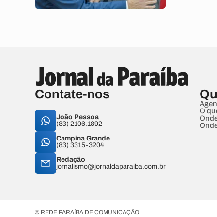
Contate-nos
Qu
Agen
O qu
João Pessoa
Onde
(83) 2106.1892
Onde
Campina Grande
(83) 3315-3204
Redação
jornalismo@jornaldaparaiba.com.br
© REDE PARAÍBA DE COMUNICAÇÃO