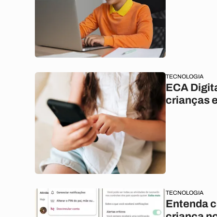
TECNOLOGIA
ECA Digita
crianças e
TECNOLOGIA
Entenda c
criança n