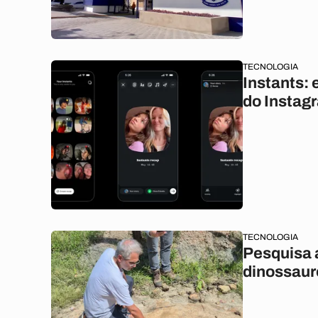
TECNOLOGIA
Instants:
do Instag
TECNOLOGIA
Pesquisa 
dinossaur