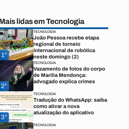
Mais lidas em Tecnologia
TECNOLOGIA
João Pessoa recebe etapa
regional de torneio
internacional de robótica
1°
neste domingo (2)
TECNOLOGIA
Vazamento de fotos do corpo
de Marília Mendonça:
advogado explica crimes
2°
TECNOLOGIA
Tradução do WhatsApp: saiba
como ativar a nova
atualização do aplicativo
3°
TECNOLOGIA