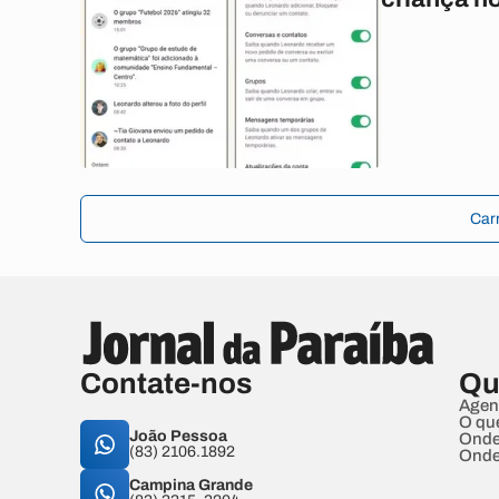
Car
Contate-nos
Qu
Agen
O qu
João Pessoa
Onde
(83) 2106.1892
Onde
Campina Grande