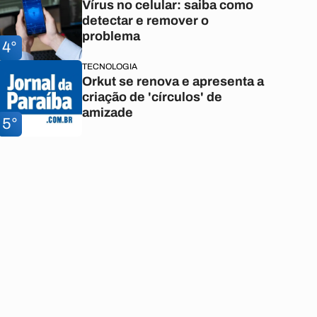
Vírus no celular: saiba como
detectar e remover o
problema
4°
TECNOLOGIA
Orkut se renova e apresenta a
criação de 'círculos' de
amizade
5°