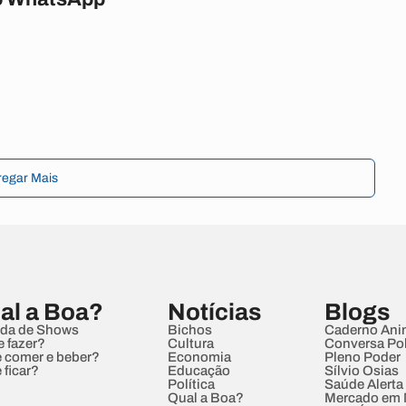
regar Mais
al a Boa?
Notícias
Blogs
da de Shows
Bichos
Caderno Ani
e fazer?
Cultura
Conversa Pol
 comer e beber?
Economia
Pleno Poder
 ficar?
Educação
Sílvio Osias
Política
Saúde Alerta
Qual a Boa?
Mercado em