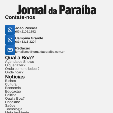
Contate-nos
João Pessoa
(83) 2106.1892
Campina Grande
(83) 3315-3204
Redação
jornalismo@jornaldaparaiba.com.br
Qual a Boa?
Agenda de Shows
O que fazer?
Onde comer e beber?
Onde ficar?
Notícias
Bichos
Cultura
Economia
Educação
Política
Qual a Boa?
Cotidiano
Saúde
Tecnologia
Meio Ambiente