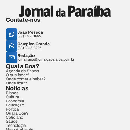
Contate-nos
João Pessoa
(83) 2106.1892
Campina Grande
(83) 3315-3204
Redação
jornalismo@jornaldaparaiba.com.br
Qual a Boa?
Agenda de Shows
O que fazer?
Onde comer e beber?
Onde ficar?
Notícias
Bichos
Cultura
Economia
Educação
Política
Qual a Boa?
Cotidiano
Saúde
Tecnologia
Meio Ambiente