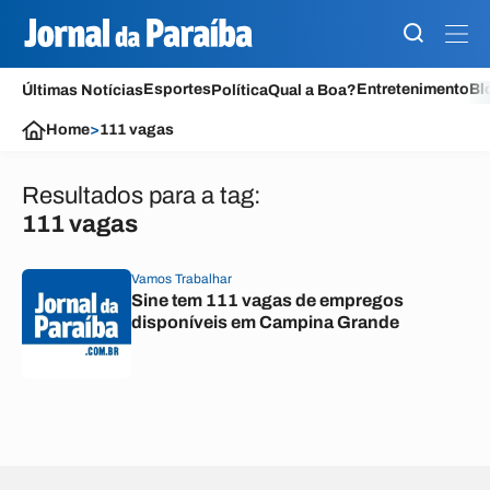
Esportes
Entretenimento
Bl
Últimas Notícias
Política
Qual a Boa?
Home
>
111 vagas
Resultados para a tag:
111 vagas
Vamos Trabalhar
Sine tem 111 vagas de empregos
disponíveis em Campina Grande