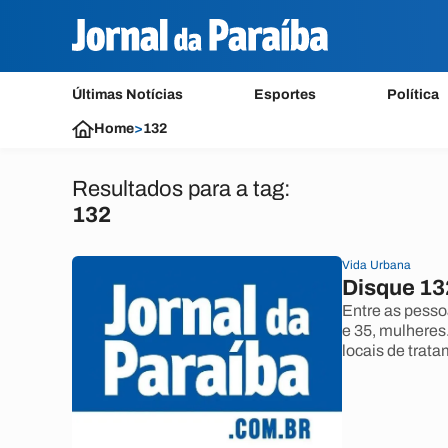
Últimas Notícias
Esportes
Política
Home
>
132
Resultados para a tag:
132
Vida Urbana
Disque 13
Entre as pess
e 35, mulheres
locais de trat