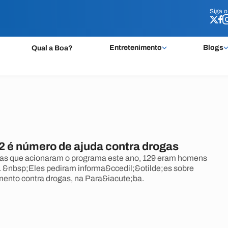
Siga 
Siga 
Entretenimento
Blogs
Qual a Boa?
2 é número de ajuda contra drogas
oas que acionaram o programa este ano, 129 eram homens
. &nbsp;Eles pediram informa&ccedil;&otilde;es sobre
amento contra drogas, na Para&iacute;ba.