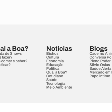
al a Boa?
Notícias
Blogs
da de Shows
Bichos
Caderno Ani
e fazer?
Cultura
Conversa Pol
 comer e beber?
Economia
Pleno Poder
 ficar?
Educação
Sílvio Osias
Política
Saúde Alerta
Qual a Boa?
Mercado em
Cotidiano
Papo Íntimo
Saúde
Tecnologia
Meio Ambiente