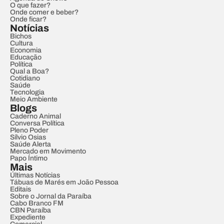
O que fazer?
Onde comer e beber?
Onde ficar?
Notícias
Bichos
Cultura
Economia
Educação
Política
Qual a Boa?
Cotidiano
Saúde
Tecnologia
Meio Ambiente
Blogs
Caderno Animal
Conversa Política
Pleno Poder
Sílvio Osias
Saúde Alerta
Mercado em Movimento
Papo Íntimo
Mais
Últimas Notícias
Tábuas de Marés em João Pessoa
Editais
Sobre o Jornal da Paraíba
Cabo Branco FM
CBN Paraíba
Expediente