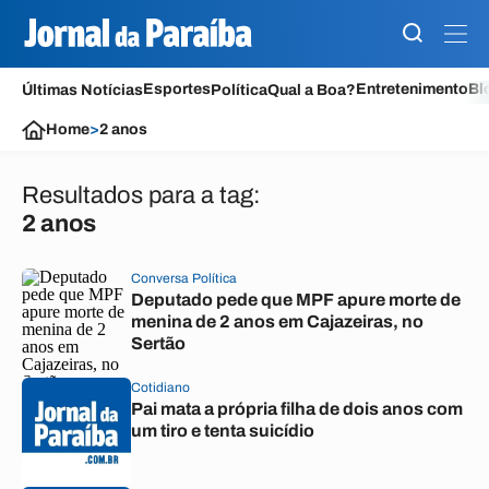
Esportes
Entretenimento
Bl
Últimas Notícias
Política
Qual a Boa?
Home
>
2 anos
Resultados para a tag:
2 anos
Conversa Política
Deputado pede que MPF apure morte de
menina de 2 anos em Cajazeiras, no
Sertão
Cotidiano
Pai mata a própria filha de dois anos com
um tiro e tenta suicídio