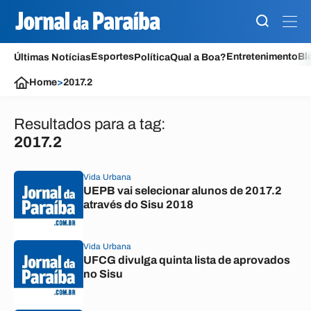
Esportes
Entretenimento
Bl
Últimas Notícias
Política
Qual a Boa?
Home
>
2017.2
Resultados para a tag:
2017.2
Vida Urbana
UEPB vai selecionar alunos de 2017.2
através do Sisu 2018
Vida Urbana
UFCG divulga quinta lista de aprovados
no Sisu