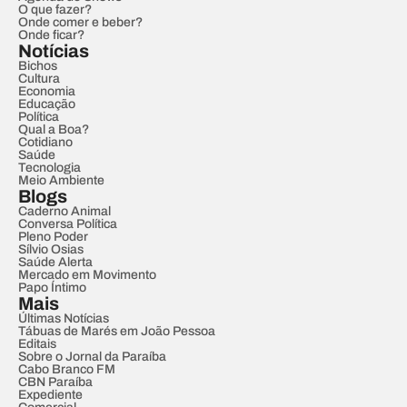
O que fazer?
Onde comer e beber?
Onde ficar?
Notícias
Bichos
Cultura
Economia
Educação
Política
Qual a Boa?
Cotidiano
Saúde
Tecnologia
Meio Ambiente
Blogs
Caderno Animal
Conversa Política
Pleno Poder
Sílvio Osias
Saúde Alerta
Mercado em Movimento
Papo Íntimo
Mais
Últimas Notícias
Tábuas de Marés em João Pessoa
Editais
Sobre o Jornal da Paraíba
Cabo Branco FM
CBN Paraíba
Expediente