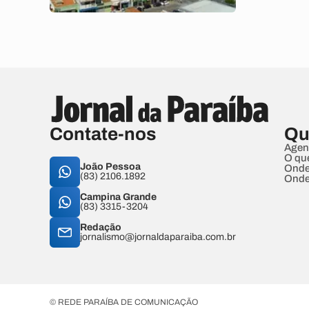
Contate-nos
Qu
Agen
O qu
João Pessoa
Onde
(83) 2106.1892
Onde
Campina Grande
(83) 3315-3204
Redação
jornalismo@jornaldaparaiba.com.br
© REDE PARAÍBA DE COMUNICAÇÃO