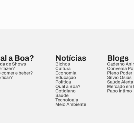
al a Boa?
Notícias
Blogs
da de Shows
Bichos
Caderno Ani
e fazer?
Cultura
Conversa Pol
 comer e beber?
Economia
Pleno Poder
 ficar?
Educação
Sílvio Osias
Política
Saúde Alerta
Qual a Boa?
Mercado em
Cotidiano
Papo Íntimo
Saúde
Tecnologia
Meio Ambiente