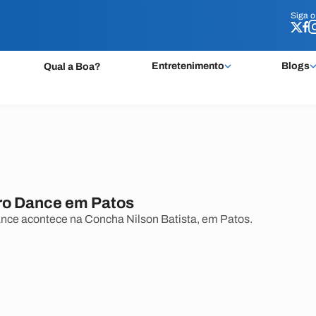
Siga 
Siga 
Entretenimento
Blogs
Qual a Boa?
ro Dance em Patos
nce acontece na Concha Nilson Batista, em Patos.