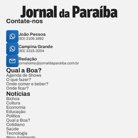
Contate-nos
João Pessoa
(83) 2106.1892
Campina Grande
(83) 3315-3204
Redação
jornalismo@jornaldaparaiba.com.br
Qual a Boa?
Agenda de Shows
O que fazer?
Onde comer e beber?
Onde ficar?
Notícias
Bichos
Cultura
Economia
Educação
Política
Qual a Boa?
Cotidiano
Saúde
Tecnologia
Meio Ambiente