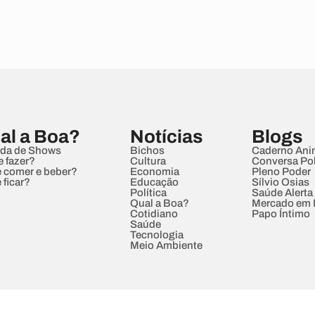
al a Boa?
Notícias
Blogs
da de Shows
Bichos
Caderno Ani
e fazer?
Cultura
Conversa Pol
 comer e beber?
Economia
Pleno Poder
 ficar?
Educação
Sílvio Osias
Política
Saúde Alerta
Qual a Boa?
Mercado em
Cotidiano
Papo Íntimo
Saúde
Tecnologia
Meio Ambiente