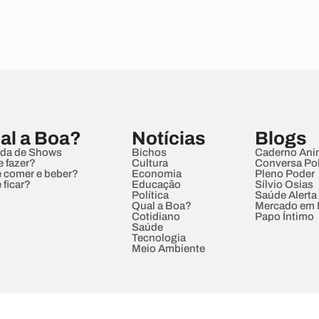
al a Boa?
Notícias
Blogs
da de Shows
Bichos
Caderno Ani
e fazer?
Cultura
Conversa Pol
 comer e beber?
Economia
Pleno Poder
 ficar?
Educação
Sílvio Osias
Política
Saúde Alerta
Qual a Boa?
Mercado em
Cotidiano
Papo Íntimo
Saúde
Tecnologia
Meio Ambiente