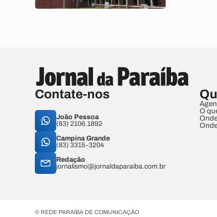
Contate-nos
Qu
Agen
O qu
João Pessoa
Onde
(83) 2106.1892
Onde
Campina Grande
(83) 3315-3204
Redação
jornalismo@jornaldaparaiba.com.br
© REDE PARAÍBA DE COMUNICAÇÃO