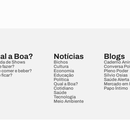
al a Boa?
Notícias
Blogs
da de Shows
Bichos
Caderno Ani
e fazer?
Cultura
Conversa Pol
 comer e beber?
Economia
Pleno Poder
 ficar?
Educação
Sílvio Osias
Política
Saúde Alerta
Qual a Boa?
Mercado em
Cotidiano
Papo Íntimo
Saúde
Tecnologia
Meio Ambiente