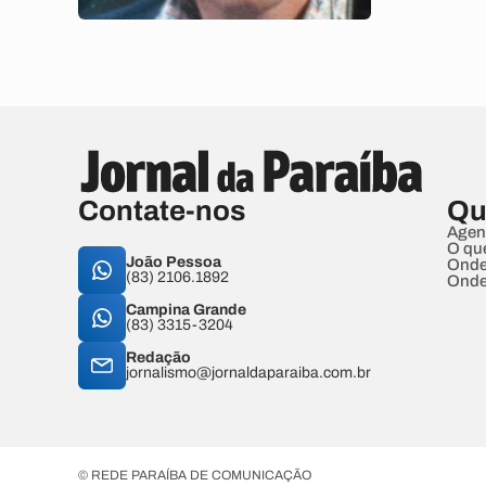
Contate-nos
Qu
Agen
O qu
João Pessoa
Onde
(83) 2106.1892
Onde
Campina Grande
(83) 3315-3204
Redação
jornalismo@jornaldaparaiba.com.br
© REDE PARAÍBA DE COMUNICAÇÃO