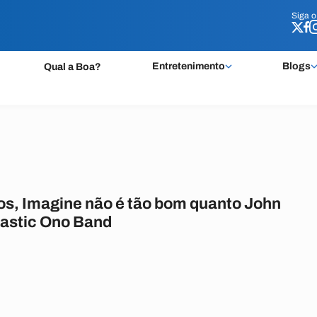
Siga 
Siga 
Entretenimento
Blogs
Qual a Boa?
os, Imagine não é tão bom quanto John
astic Ono Band