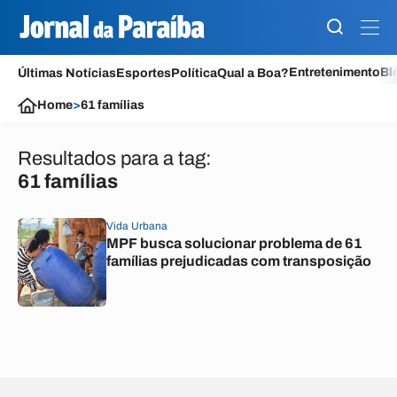
Entretenimento
Bl
Últimas Notícias
Esportes
Política
Qual a Boa?
Home
>
61 famílias
Resultados para a tag:
61 famílias
Vida Urbana
MPF busca solucionar problema de 61
famílias prejudicadas com transposição