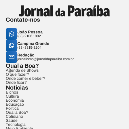
Contate-nos
João Pessoa
(83) 2106.1892
Campina Grande
(83) 3315-3204
Redação
jornalismo@jornaldaparaiba.com.br
Qual a Boa?
Agenda de Shows
O que fazer?
Onde comer e beber?
Onde ficar?
Notícias
Bichos
Cultura
Economia
Educação
Política
Qual a Boa?
Cotidiano
Saúde
Tecnologia
Meio Ambiente