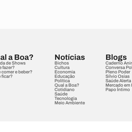
al a Boa?
Notícias
Blogs
da de Shows
Bichos
Caderno Ani
e fazer?
Cultura
Conversa Pol
 comer e beber?
Economia
Pleno Poder
 ficar?
Educação
Sílvio Osias
Política
Saúde Alerta
Qual a Boa?
Mercado em
Cotidiano
Papo Íntimo
Saúde
Tecnologia
Meio Ambiente