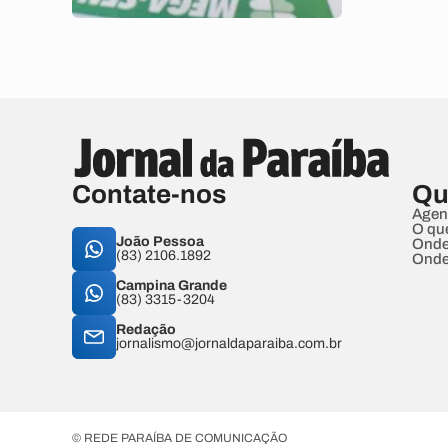
Contate-nos
Qu
Agen
O qu
João Pessoa
Onde
(83) 2106.1892
Onde
Campina Grande
(83) 3315-3204
Redação
jornalismo@jornaldaparaiba.com.br
© REDE PARAÍBA DE COMUNICAÇÃO