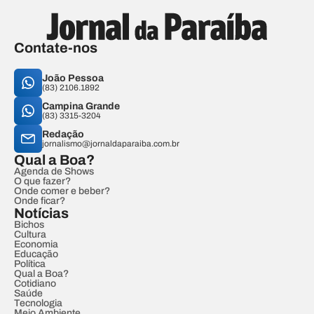
Contate-nos
João Pessoa
(83) 2106.1892
Campina Grande
(83) 3315-3204
Redação
jornalismo@jornaldaparaiba.com.br
Qual a Boa?
Agenda de Shows
O que fazer?
Onde comer e beber?
Onde ficar?
Notícias
Bichos
Cultura
Economia
Educação
Política
Qual a Boa?
Cotidiano
Saúde
Tecnologia
Meio Ambiente