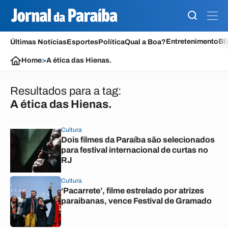
Entretenimento
Bl
Últimas Notícias
Esportes
Política
Qual a Boa?
Home
>
A ética das Hienas.
Resultados para a tag:
A ética das Hienas.
Cultura
Dois filmes da Paraíba são selecionados
para festival internacional de curtas no
RJ
Cultura
‘Pacarrete’, filme estrelado por atrizes
paraibanas, vence Festival de Gramado