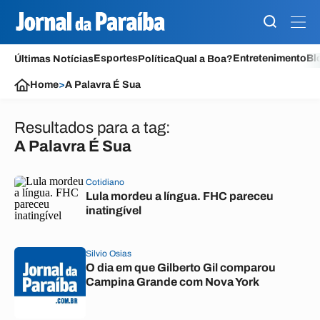
Esportes
Entretenimento
Bl
Últimas Notícias
Política
Qual a Boa?
Home
>
A Palavra É Sua
Resultados para a tag:
A Palavra É Sua
Cotidiano
Lula mordeu a língua. FHC pareceu
inatingível
Silvio Osias
O dia em que Gilberto Gil comparou
Campina Grande com Nova York