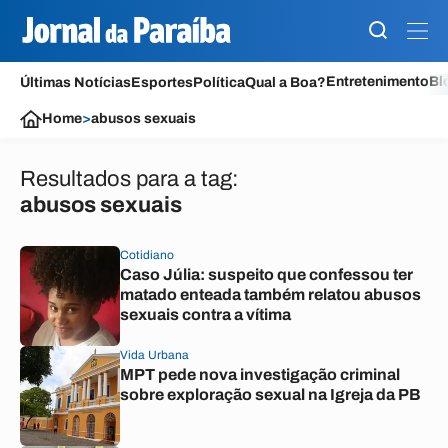
Entretenimento
Bl
Últimas Notícias
Esportes
Política
Qual a Boa?
Home
>
abusos sexuais
Resultados para a tag:
abusos sexuais
Cotidiano
Caso Júlia: suspeito que confessou ter
matado enteada também relatou abusos
sexuais contra a vítima
Vida Urbana
MPT pede nova investigação criminal
sobre exploração sexual na Igreja da PB