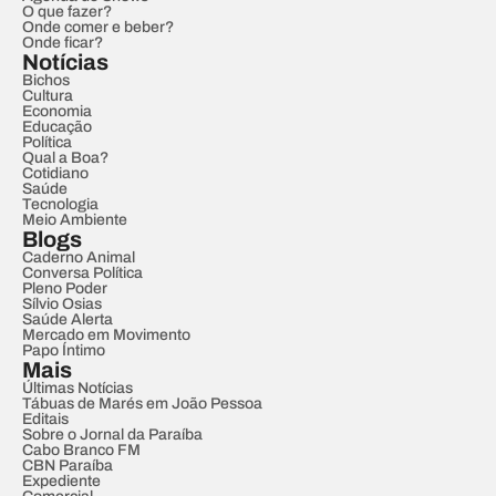
O que fazer?
Onde comer e beber?
Onde ficar?
Notícias
Bichos
Cultura
Economia
Educação
Política
Qual a Boa?
Cotidiano
Saúde
Tecnologia
Meio Ambiente
Blogs
Caderno Animal
Conversa Política
Pleno Poder
Sílvio Osias
Saúde Alerta
Mercado em Movimento
Papo Íntimo
Mais
Últimas Notícias
Tábuas de Marés em João Pessoa
Editais
Sobre o Jornal da Paraíba
Cabo Branco FM
CBN Paraíba
Expediente