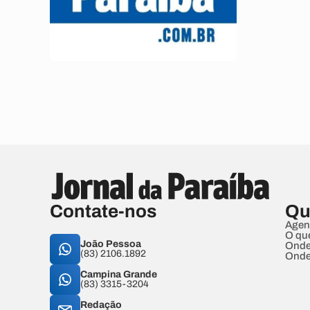
Contate-nos
Qu
Agen
O qu
João Pessoa
Onde
(83) 2106.1892
Onde
Campina Grande
(83) 3315-3204
Redação