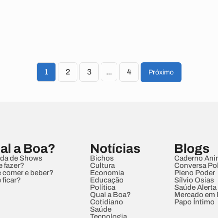
1
2
3
...
4
Próximo
al a Boa?
Notícias
Blogs
da de Shows
Bichos
Caderno Ani
e fazer?
Cultura
Conversa Pol
 comer e beber?
Economia
Pleno Poder
 ficar?
Educação
Sílvio Osias
Política
Saúde Alerta
Qual a Boa?
Mercado em
Cotidiano
Papo Íntimo
Saúde
Tecnologia