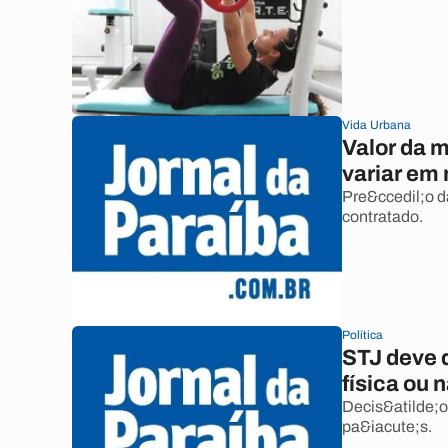
Vida Urbana
Valor da 
variar em
Pre&ccedil;o d
contratado.
Política
STJ deve d
física ou 
Decis&atilde;o
pa&iacute;s.