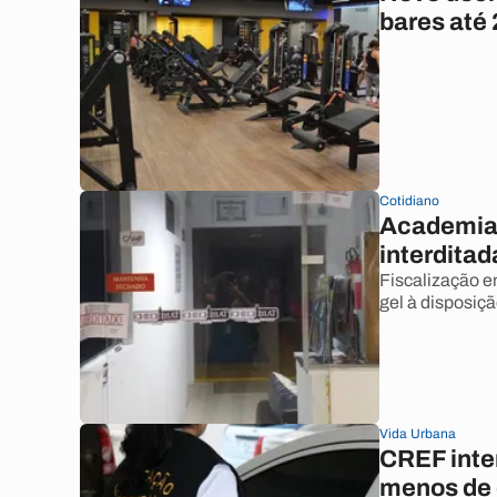
bares até
Cotidiano
Academia 
interditad
Fiscalização 
gel à disposiç
Vida Urbana
CREF inte
menos de 