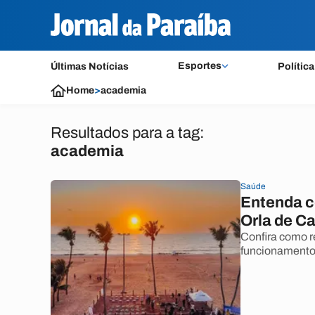
Esportes
Últimas Notícias
Política
Home
>
academia
Resultados para a tag:
academia
Saúde
Entenda c
Orla de C
Confira como re
funcionamento