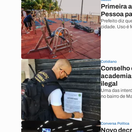
Primeira a
Pessoa pa
Prefeito diz qu
cidade. Uso é 
Cotidiano
Conselho 
academias
ilegal
Uma das interdi
no bairro de M
Conversa Política
Novo decr