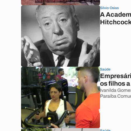
Silvio Osias
A Academi
Hitchcock
Saúde
Empresári
os filhos 
Ivanilda Gomes
Paraíba Comun
Saúde