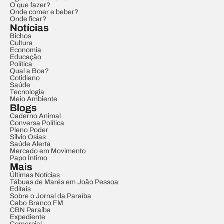
O que fazer?
Onde comer e beber?
Onde ficar?
Notícias
Bichos
Cultura
Economia
Educação
Política
Qual a Boa?
Cotidiano
Saúde
Tecnologia
Meio Ambiente
Blogs
Caderno Animal
Conversa Política
Pleno Poder
Sílvio Osias
Saúde Alerta
Mercado em Movimento
Papo Íntimo
Mais
Últimas Notícias
Tábuas de Marés em João Pessoa
Editais
Sobre o Jornal da Paraíba
Cabo Branco FM
CBN Paraíba
Expediente