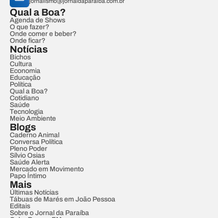
jornalismo@jornaldaparaiba.com.br
Qual a Boa?
Agenda de Shows
O que fazer?
Onde comer e beber?
Onde ficar?
Notícias
Bichos
Cultura
Economia
Educação
Política
Qual a Boa?
Cotidiano
Saúde
Tecnologia
Meio Ambiente
Blogs
Caderno Animal
Conversa Política
Pleno Poder
Sílvio Osias
Saúde Alerta
Mercado em Movimento
Papo Íntimo
Mais
Últimas Notícias
Tábuas de Marés em João Pessoa
Editais
Sobre o Jornal da Paraíba