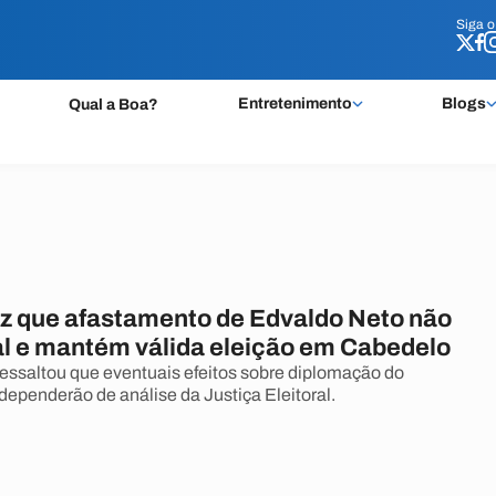
Siga 
Siga 
Entretenimento
Blogs
Qual a Boa?
z que afastamento de Edvaldo Neto não
ral e mantém válida eleição em Cabedelo
ressaltou que eventuais efeitos sobre diplomação do
, dependerão de análise da Justiça Eleitoral.