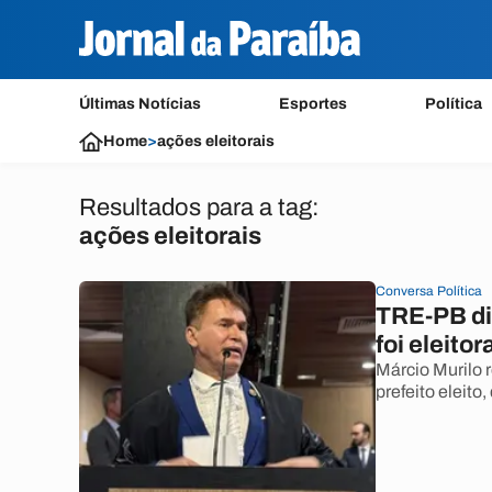
Últimas Notícias
Esportes
Política
Home
>
ações eleitorais
Resultados para a tag:
ações eleitorais
Conversa Política
TRE-PB di
foi eleito
Márcio Murilo 
prefeito eleito