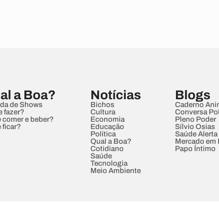
al a Boa?
Notícias
Blogs
da de Shows
Bichos
Caderno Ani
e fazer?
Cultura
Conversa Pol
 comer e beber?
Economia
Pleno Poder
 ficar?
Educação
Sílvio Osias
Política
Saúde Alerta
Qual a Boa?
Mercado em
Cotidiano
Papo Íntimo
Saúde
Tecnologia
Meio Ambiente