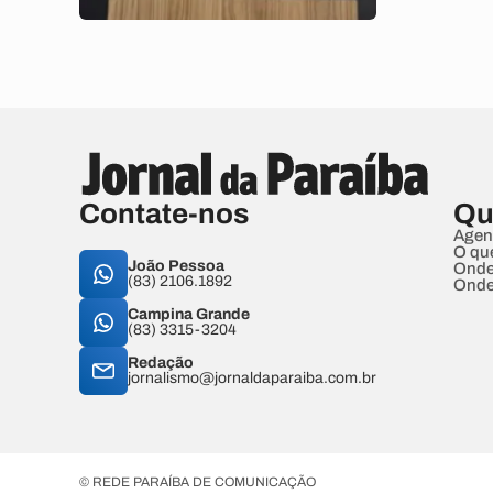
Contate-nos
Qu
Agen
O qu
João Pessoa
Onde
(83) 2106.1892
Onde
Campina Grande
(83) 3315-3204
Redação
jornalismo@jornaldaparaiba.com.br
© REDE PARAÍBA DE COMUNICAÇÃO