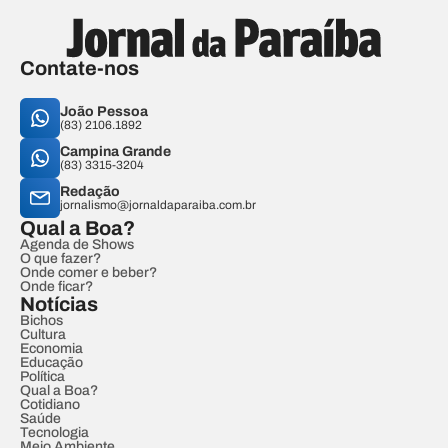
Contate-nos
João Pessoa
(83) 2106.1892
Campina Grande
(83) 3315-3204
Redação
jornalismo@jornaldaparaiba.com.br
Qual a Boa?
Agenda de Shows
O que fazer?
Onde comer e beber?
Onde ficar?
Notícias
Bichos
Cultura
Economia
Educação
Política
Qual a Boa?
Cotidiano
Saúde
Tecnologia
Meio Ambiente