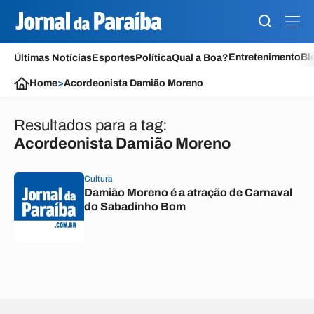
Entretenimento
Bl
Últimas Notícias
Esportes
Política
Qual a Boa?
Home
>
Acordeonista Damião Moreno
Resultados para a tag:
Acordeonista Damião Moreno
Cultura
Damião Moreno é a atração de Carnaval
do Sabadinho Bom