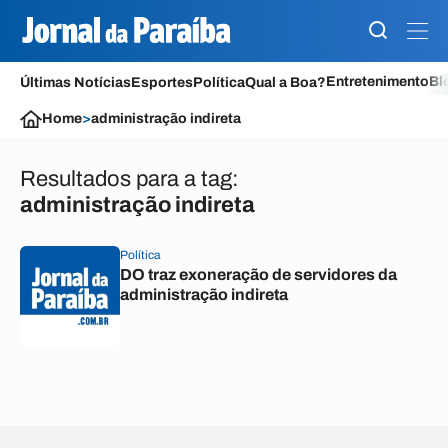
Entretenimento
Bl
Últimas Notícias
Esportes
Política
Qual a Boa?
Home
>
administração indireta
Resultados para a tag:
administração indireta
Política
DO traz exoneração de servidores da
administração indireta