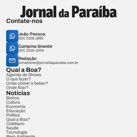
Contate-nos
João Pessoa
(83) 2106.1892
Campina Grande
(83) 3315-3204
Redação
jornalismo@jornaldaparaiba.com.br
Qual a Boa?
Agenda de Shows
O que fazer?
Onde comer e beber?
Onde ficar?
Notícias
Bichos
Cultura
Economia
Educação
Política
Qual a Boa?
Cotidiano
Saúde
Tecnologia
Meio Ambiente