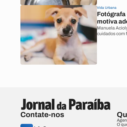
Vida Urbana
Fotógrafa 
motiva a
Manuela Acioly
cuidados com f
Contate-nos
Qu
Agen
O qu