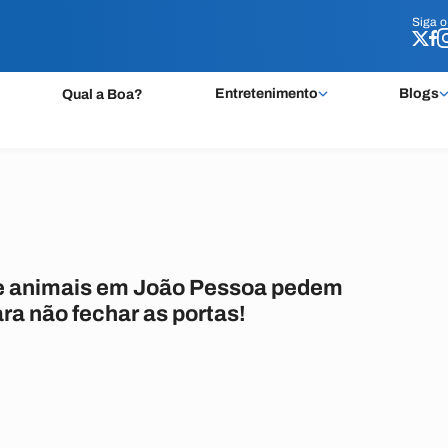
Siga 
Siga 
Entretenimento
Blogs
Qual a Boa?
e animais em João Pessoa pedem
ra não fechar as portas!