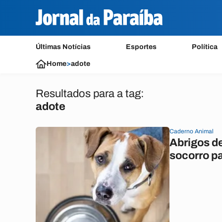
Últimas Notícias
Esportes
Política
Home
>
adote
Resultados para a tag:
adote
Caderno Animal
Abrigos d
socorro pa