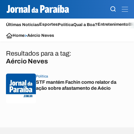
Esportes
Entretenimento
Bl
Últimas Notícias
Política
Qual a Boa?
Home
>
Aércio Neves
Resultados para a tag:
Aércio Neves
Política
STF mantém Fachin como relator da
ação sobre afastamento de Aécio