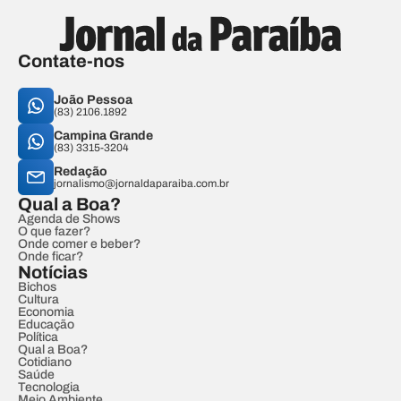
Contate-nos
João Pessoa
(83) 2106.1892
Campina Grande
(83) 3315-3204
Redação
jornalismo@jornaldaparaiba.com.br
Qual a Boa?
Agenda de Shows
O que fazer?
Onde comer e beber?
Onde ficar?
Notícias
Bichos
Cultura
Economia
Educação
Política
Qual a Boa?
Cotidiano
Saúde
Tecnologia
Meio Ambiente