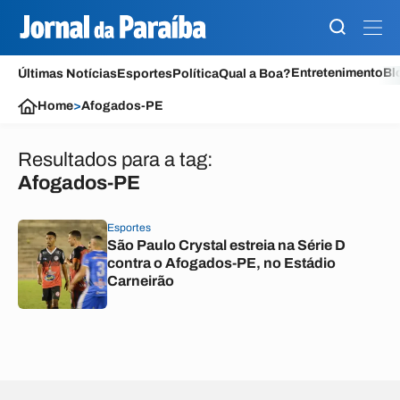
Entretenimento
Bl
Últimas Notícias
Esportes
Política
Qual a Boa?
Home
>
Afogados-PE
Resultados para a tag:
Afogados-PE
Esportes
São Paulo Crystal estreia na Série D
contra o Afogados-PE, no Estádio
Carneirão