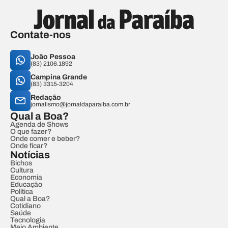
Contate-nos
João Pessoa
(83) 2106.1892
Campina Grande
(83) 3315-3204
Redação
jornalismo@jornaldaparaiba.com.br
Qual a Boa?
Agenda de Shows
O que fazer?
Onde comer e beber?
Onde ficar?
Notícias
Bichos
Cultura
Economia
Educação
Política
Qual a Boa?
Cotidiano
Saúde
Tecnologia
Meio Ambiente