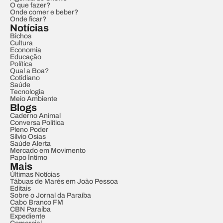
O que fazer?
Onde comer e beber?
Onde ficar?
Notícias
Bichos
Cultura
Economia
Educação
Política
Qual a Boa?
Cotidiano
Saúde
Tecnologia
Meio Ambiente
Blogs
Caderno Animal
Conversa Política
Pleno Poder
Sílvio Osias
Saúde Alerta
Mercado em Movimento
Papo Íntimo
Mais
Últimas Notícias
Tábuas de Marés em João Pessoa
Editais
Sobre o Jornal da Paraíba
Cabo Branco FM
CBN Paraíba
Expediente