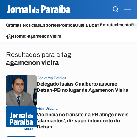
Entretenimento
Bl
Últimas Notícias
Esportes
Política
Qual a Boa?
Home
>
agamenon vieira
Resultados para a tag:
agamenon vieira
Conversa Política
Delegado Isaías Gualberto assume
Detran-PB no lugar de Agamenon Vieira
Vida Urbana
Violência no trânsito na PB atinge níveis
'alarmantes', diz superintendente do
Detran