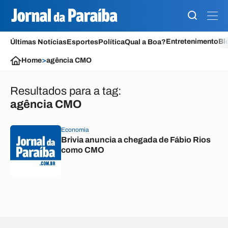
Entretenimento
Bl
Últimas Notícias
Esportes
Política
Qual a Boa?
Home
>
agência CMO
Resultados para a tag:
agência CMO
Economia
Brivia anuncia a chegada de Fábio Rios
como CMO