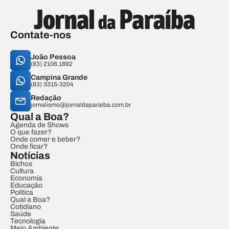
Contate-nos
João Pessoa
(83) 2106.1892
Campina Grande
(83) 3315-3204
Redação
jornalismo@jornaldaparaiba.com.br
Qual a Boa?
Agenda de Shows
O que fazer?
Onde comer e beber?
Onde ficar?
Notícias
Bichos
Cultura
Economia
Educação
Política
Qual a Boa?
Cotidiano
Saúde
Tecnologia
Meio Ambiente