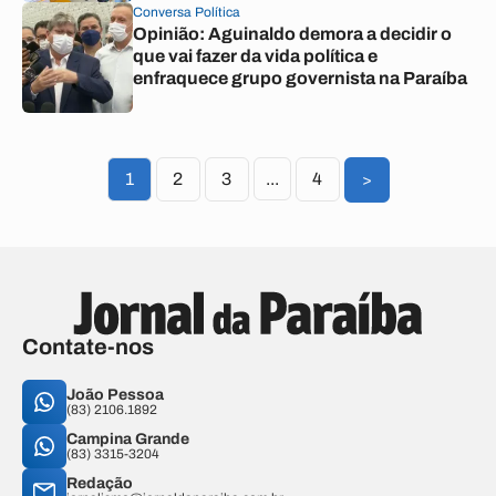
Conversa Política
Opinião: Aguinaldo demora a decidir o
que vai fazer da vida política e
enfraquece grupo governista na Paraíba
1
2
3
...
4
>
Contate-nos
João Pessoa
(83) 2106.1892
Campina Grande
(83) 3315-3204
Redação