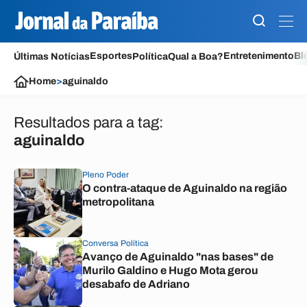
Esportes
Entretenimento
Bl
Últimas Notícias
Política
Qual a Boa?
Home
>
aguinaldo
Resultados para a tag:
aguinaldo
Pleno Poder
O contra-ataque de Aguinaldo na região
metropolitana
Conversa Política
Avanço de Aguinaldo "nas bases" de
Murilo Galdino e Hugo Mota gerou
desabafo de Adriano