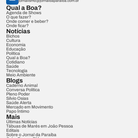
jornalismo@jornaldaparaiba.com.br
Qual a Boa?
Agenda de Shows
O que fazer?
Onde comer e beber?
Onde ficar?
Notícias
Bichos
Cultura
Economia
Educação
Política
Qual a Boa?
Cotidiano
Saúde
Tecnologia
Meio Ambiente
Blogs
Caderno Animal
Conversa Política
Pleno Poder
Sílvio Osias
Saúde Alerta
Mercado em Movimento
Papo Íntimo
Mais
Últimas Notícias
Tábuas de Marés em João Pessoa
Editais
Sobre o Jornal da Paraíba