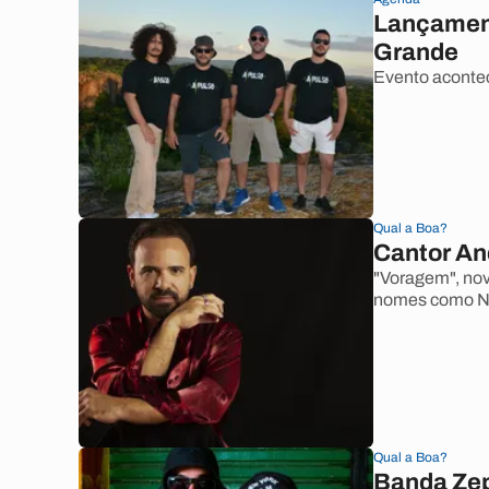
Lançament
Grande
Evento aconte
Qual a Boa?
Cantor An
"Voragem", nov
nomes como N
Qual a Boa?
Banda Zep