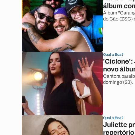
álbum com
Álbum "Carangu
do Cão (ZSC) e
Qual a Boa?
'Ciclone':
novo álb
Cantora paraiba
domingo (23).
Qual a Boa?
Juliette p
repertório