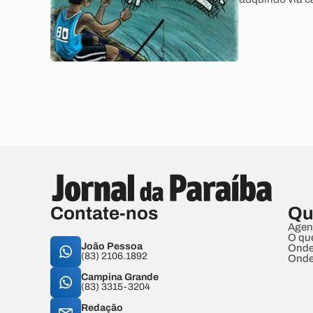
Contate-nos
Qu
Agen
O qu
João Pessoa
Onde
(83) 2106.1892
Onde
Campina Grande
(83) 3315-3204
Redação