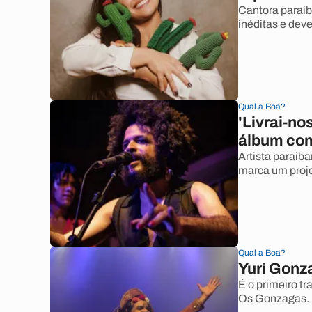
Cantora paraib
inéditas e dev
Qual a Boa?
'Livrai-no
álbum com
Artista paraib
marca um proj
Qual a Boa?
Yuri Gonza
É o primeiro tr
Os Gonzagas.