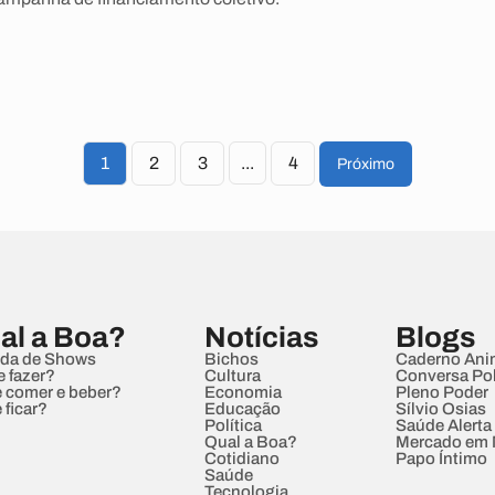
1
2
3
...
4
Próximo
al a Boa?
Notícias
Blogs
da de Shows
Bichos
Caderno Ani
e fazer?
Cultura
Conversa Pol
 comer e beber?
Economia
Pleno Poder
 ficar?
Educação
Sílvio Osias
Política
Saúde Alerta
Qual a Boa?
Mercado em
Cotidiano
Papo Íntimo
Saúde
Tecnologia