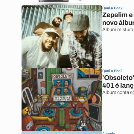
Qual a Boa?
Zepelim e 
novo álbu
Álbum mistura 
Qual a Boa?
'Obsoleto'
401 é lan
Álbum conta com
Agenda