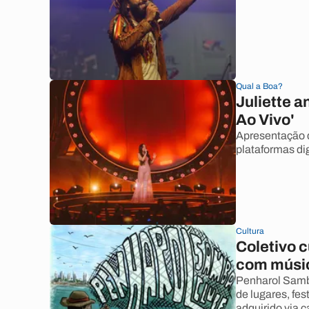
Qual a Boa?
Juliette 
Ao Vivo'
Apresentação d
plataformas dig
Cultura
Coletivo c
com músic
Penharol Samba
de lugares, fe
adquirido via 