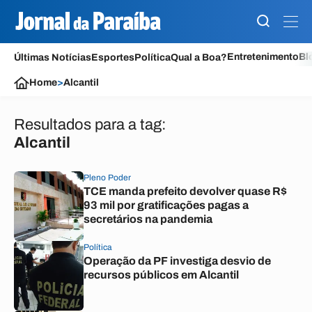
Entretenimento
Bl
Últimas Notícias
Esportes
Política
Qual a Boa?
Home
>
Alcantil
Resultados para a tag:
Alcantil
Pleno Poder
TCE manda prefeito devolver quase R$
93 mil por gratificações pagas a
secretários na pandemia
Política
Operação da PF investiga desvio de
recursos públicos em Alcantil