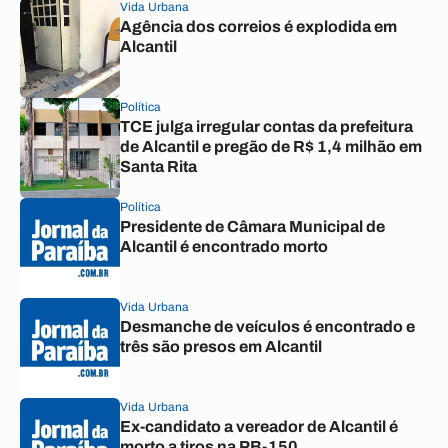
Vida Urbana
Agência dos correios é explodida em
Alcantil
Política
TCE julga irregular contas da prefeitura
de Alcantil e pregão de R$ 1,4 milhão em
Santa Rita
Política
Presidente de Câmara Municipal de
Alcantil é encontrado morto
Vida Urbana
Desmanche de veículos é encontrado e
três são presos em Alcantil
Vida Urbana
Ex-candidato a vereador de Alcantil é
morto a tiros na PB-150