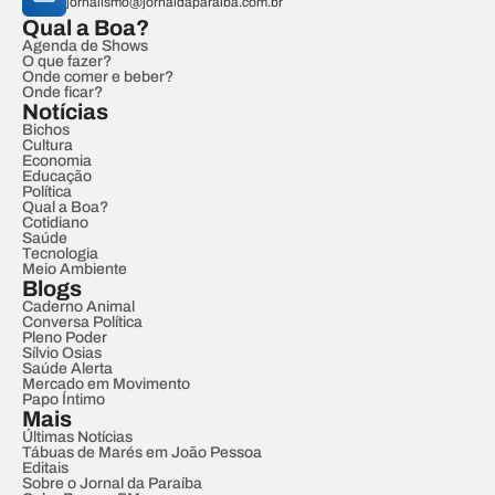
jornalismo@jornaldaparaiba.com.br
Qual a Boa?
Agenda de Shows
O que fazer?
Onde comer e beber?
Onde ficar?
Notícias
Bichos
Cultura
Economia
Educação
Política
Qual a Boa?
Cotidiano
Saúde
Tecnologia
Meio Ambiente
Blogs
Caderno Animal
Conversa Política
Pleno Poder
Sílvio Osias
Saúde Alerta
Mercado em Movimento
Papo Íntimo
Mais
Últimas Notícias
Tábuas de Marés em João Pessoa
Editais
Sobre o Jornal da Paraíba