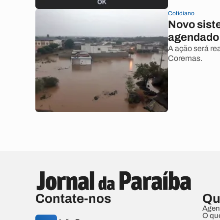
Cotidiano
Novo sist
agendado 
A ação será re
Coremas.
Contate-nos
Qu
Agen
O qu