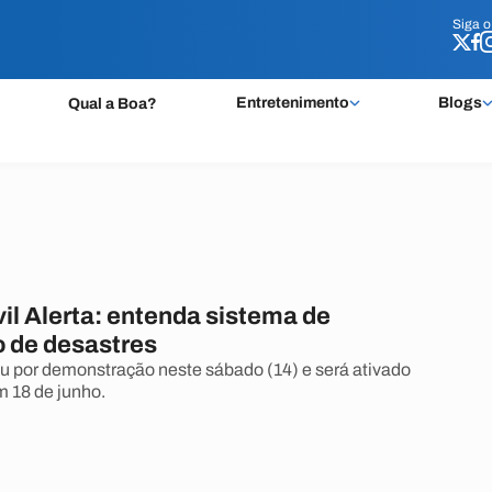
Siga 
Siga 
Entretenimento
Blogs
Qual a Boa?
il Alerta: entenda sistema de
 de desastres
 por demonstração neste sábado (14) e será ativado
m 18 de junho.