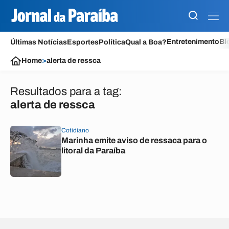
Entretenimento
Bl
Últimas Notícias
Esportes
Política
Qual a Boa?
Home
>
alerta de ressca
Resultados para a tag:
alerta de ressca
Cotidiano
Marinha emite aviso de ressaca para o
litoral da Paraíba