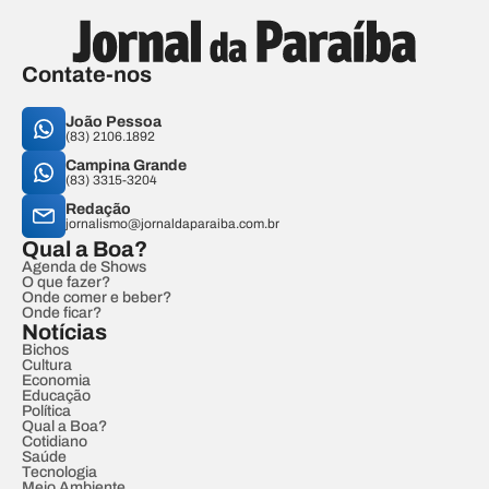
Contate-nos
João Pessoa
(83) 2106.1892
Campina Grande
(83) 3315-3204
Redação
jornalismo@jornaldaparaiba.com.br
Qual a Boa?
Agenda de Shows
O que fazer?
Onde comer e beber?
Onde ficar?
Notícias
Bichos
Cultura
Economia
Educação
Política
Qual a Boa?
Cotidiano
Saúde
Tecnologia
Meio Ambiente