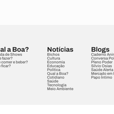
al a Boa?
Notícias
Blogs
da de Shows
Bichos
Caderno Ani
e fazer?
Cultura
Conversa Pol
 comer e beber?
Economia
Pleno Poder
 ficar?
Educação
Sílvio Osias
Política
Saúde Alerta
Qual a Boa?
Mercado em
Cotidiano
Papo Íntimo
Saúde
Tecnologia
Meio Ambiente