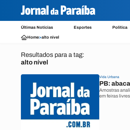
Últimas Notícias
Esportes
Política
Home
>
alto nível
Resultados para a tag:
alto nível
Vida Urbana
PB: abaca
Amostras anali
em feiras livre