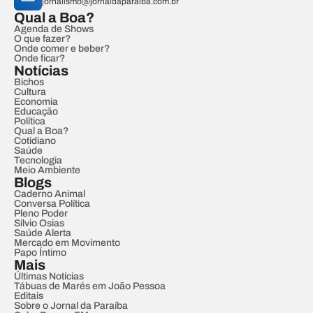
jornalismo@jornaldaparaiba.com.br
Qual a Boa?
Agenda de Shows
O que fazer?
Onde comer e beber?
Onde ficar?
Notícias
Bichos
Cultura
Economia
Educação
Política
Qual a Boa?
Cotidiano
Saúde
Tecnologia
Meio Ambiente
Blogs
Caderno Animal
Conversa Política
Pleno Poder
Sílvio Osias
Saúde Alerta
Mercado em Movimento
Papo Íntimo
Mais
Últimas Notícias
Tábuas de Marés em João Pessoa
Editais
Sobre o Jornal da Paraíba