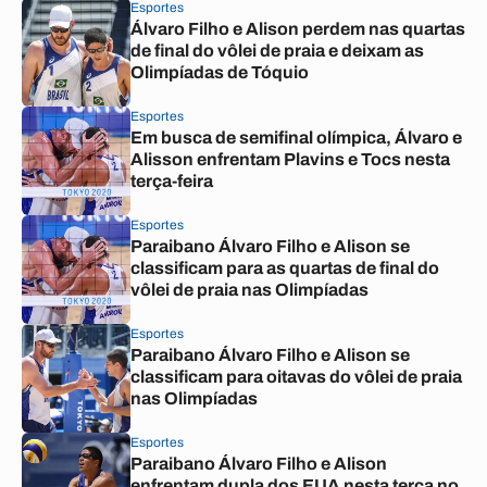
Esportes
Álvaro Filho e Alison perdem nas quartas
de final do vôlei de praia e deixam as
Olimpíadas de Tóquio
Esportes
Em busca de semifinal olímpica, Álvaro e
Alisson enfrentam Plavins e Tocs nesta
terça-feira
Esportes
Paraibano Álvaro Filho e Alison se
classificam para as quartas de final do
vôlei de praia nas Olimpíadas
Esportes
Paraibano Álvaro Filho e Alison se
classificam para oitavas do vôlei de praia
nas Olimpíadas
Esportes
Paraibano Álvaro Filho e Alison
enfrentam dupla dos EUA nesta terça no