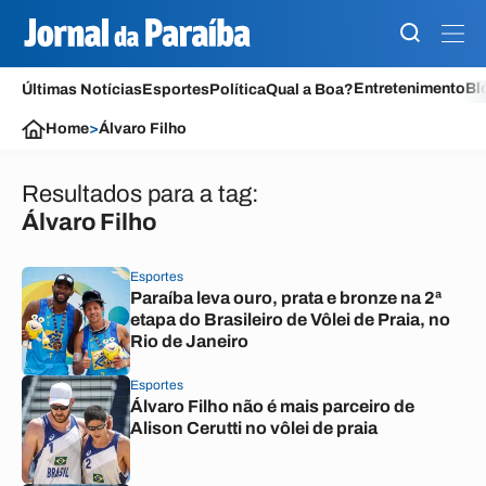
Entretenimento
Bl
Últimas Notícias
Esportes
Política
Qual a Boa?
Home
>
Álvaro Filho
Resultados para a tag:
Álvaro Filho
Esportes
Paraíba leva ouro, prata e bronze na 2ª
etapa do Brasileiro de Vôlei de Praia, no
Rio de Janeiro
Esportes
Álvaro Filho não é mais parceiro de
Alison Cerutti no vôlei de praia