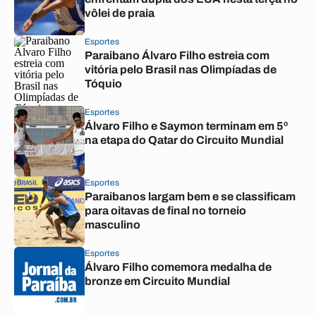
vôlei de praia
Esportes
Paraibano Álvaro Filho estreia com
vitória pelo Brasil nas Olimpíadas de
Tóquio
Esportes
Álvaro Filho e Saymon terminam em 5º
na etapa do Qatar do Circuito Mundial
Esportes
Paraibanos largam bem e se classificam
para oitavas de final no torneio
masculino
Esportes
Álvaro Filho comemora medalha de
bronze em Circuito Mundial