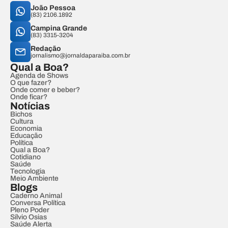
João Pessoa
(83) 2106.1892
Campina Grande
(83) 3315-3204
Redação
jornalismo@jornaldaparaiba.com.br
Qual a Boa?
Agenda de Shows
O que fazer?
Onde comer e beber?
Onde ficar?
Notícias
Bichos
Cultura
Economia
Educação
Política
Qual a Boa?
Cotidiano
Saúde
Tecnologia
Meio Ambiente
Blogs
Caderno Animal
Conversa Política
Pleno Poder
Sílvio Osias
Saúde Alerta