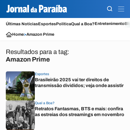
Entretenimento
Bl
Últimas Notícias
Esportes
Política
Qual a Boa?
Home
>
Amazon Prime
Resultados para a tag:
Amazon Prime
Esportes
Brasileirão 2025 vai ter direitos de
transmissão divididos; veja onde assistir
Qual a Boa?
Retratos Fantasmas, BTS e mais: confira
as estreias dos streamings em novembro