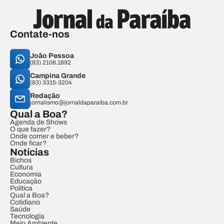
Contate-nos
João Pessoa
(83) 2106.1892
Campina Grande
(83) 3315-3204
Redação
jornalismo@jornaldaparaiba.com.br
Qual a Boa?
Agenda de Shows
O que fazer?
Onde comer e beber?
Onde ficar?
Notícias
Bichos
Cultura
Economia
Educação
Política
Qual a Boa?
Cotidiano
Saúde
Tecnologia
Meio Ambiente