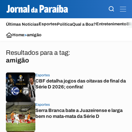
Esportes
Entretenimento
Bl
Últimas Notícias
Política
Qual a Boa?
Home
>
amigão
Resultados para a tag:
amigão
Esportes
CBF detalha jogos das oitavas de final da
Série D 2026; confira!
Esportes
Serra Branca bate a Juazeirense e larga
bem no mata-mata da Série D