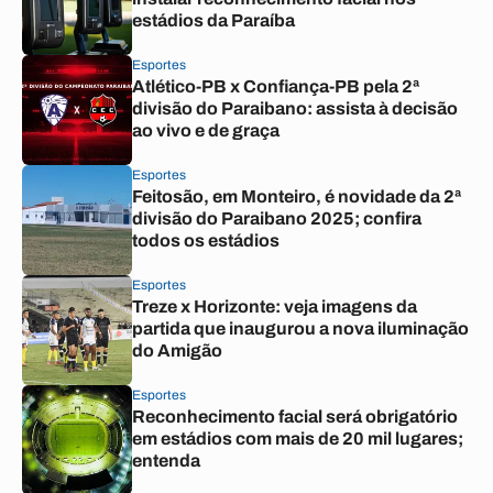
estádios da Paraíba
Esportes
Atlético-PB x Confiança-PB pela 2ª
divisão do Paraibano: assista à decisão
ao vivo e de graça
Esportes
Feitosão, em Monteiro, é novidade da 2ª
divisão do Paraibano 2025; confira
todos os estádios
Esportes
Treze x Horizonte: veja imagens da
partida que inaugurou a nova iluminação
do Amigão
Esportes
Reconhecimento facial será obrigatório
em estádios com mais de 20 mil lugares;
entenda