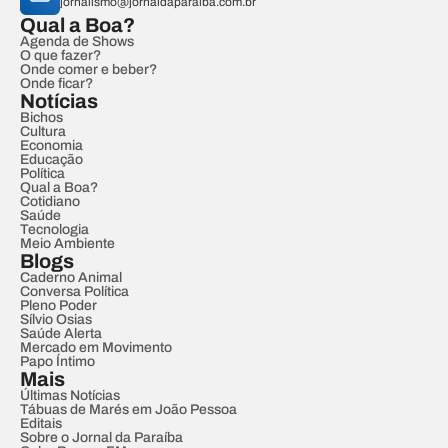
jornalismo@jornaldaparaiba.com.br
Qual a Boa?
Agenda de Shows
O que fazer?
Onde comer e beber?
Onde ficar?
Notícias
Bichos
Cultura
Economia
Educação
Política
Qual a Boa?
Cotidiano
Saúde
Tecnologia
Meio Ambiente
Blogs
Caderno Animal
Conversa Política
Pleno Poder
Sílvio Osias
Saúde Alerta
Mercado em Movimento
Papo Íntimo
Mais
Últimas Notícias
Tábuas de Marés em João Pessoa
Editais
Sobre o Jornal da Paraíba