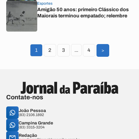
Esportes
Amigão 50 anos: primeiro Clássico dos
Maiorais terminou empatado; relembre
1
2
3
...
4
>
Contate-nos
João Pessoa
(83) 2106.1892
Campina Grande
(83) 3315-3204
Redação