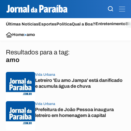
Entretenimento
Bl
Últimas Notícias
Esportes
Política
Qual a Boa?
Home
>
amo
Resultados para a tag:
amo
Vida Urbana
Letreiro 'Eu amo Jampa' está danificado
e acumula água de chuva
Vida Urbana
Prefeitura de João Pessoa inaugura
letreiro em homenagem à capital