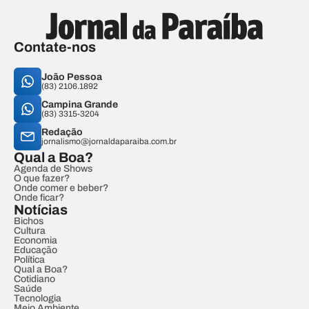
Contate-nos
João Pessoa
(83) 2106.1892
Campina Grande
(83) 3315-3204
Redação
jornalismo@jornaldaparaiba.com.br
Qual a Boa?
Agenda de Shows
O que fazer?
Onde comer e beber?
Onde ficar?
Notícias
Bichos
Cultura
Economia
Educação
Política
Qual a Boa?
Cotidiano
Saúde
Tecnologia
Meio Ambiente