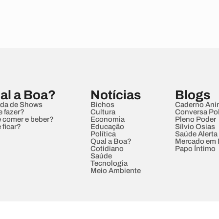
al a Boa?
Notícias
Blogs
da de Shows
Bichos
Caderno Ani
e fazer?
Cultura
Conversa Pol
 comer e beber?
Economia
Pleno Poder
 ficar?
Educação
Sílvio Osias
Política
Saúde Alerta
Qual a Boa?
Mercado em
Cotidiano
Papo Íntimo
Saúde
Tecnologia
Meio Ambiente