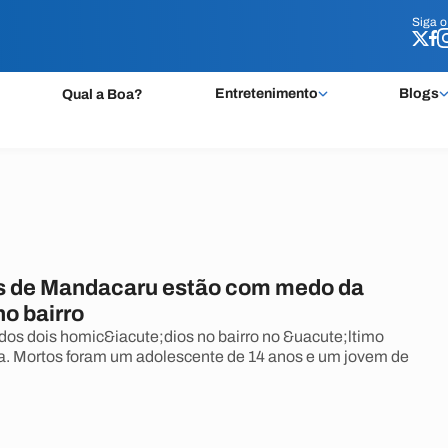
Siga 
Siga 
Entretenimento
Blogs
Qual a Boa?
 de Mandacaru estão com medo da
no bairro
dos dois homic&iacute;dios no bairro no &uacute;ltimo
a. Mortos foram um adolescente de 14 anos e um jovem de