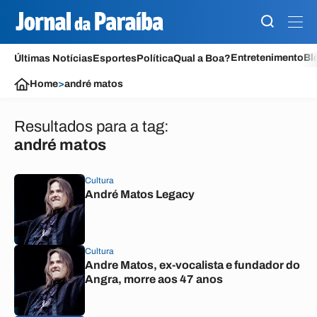
Entretenimento
Bl
Últimas Notícias
Esportes
Política
Qual a Boa?
Home
>
andré matos
Resultados para a tag:
andré matos
Cultura
André Matos Legacy
Cultura
Andre Matos, ex-vocalista e fundador do
Angra, morre aos 47 anos